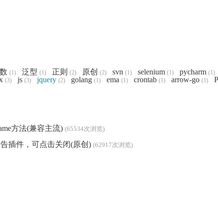
数
泛型
正则
原创
svn
selenium
pycharm
(1)
(1)
(2)
(2)
(1)
(1)
(1)
x
js
jquery
golang
ema
crontab
arrow-go
P
(3)
(3)
(2)
(1)
(1)
(1)
(1)
iframe方法(兼容主流)
(65534次浏览)
浮广告插件，可点击关闭(原创)
(62917次浏览)