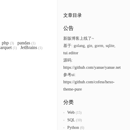
文章目录
公告
新版博客上线了~
php
pandas
(3)
(1)
基于: golang, gin, gorm, sqlite,
arquet
JetBrains
(1)
(1)
tui.editor
源码:
https://github.com/yanue/yanue.net
参考ui:
https://github.com/cofess/hexo-
theme-pure
分类
Web
(15)
SQL
(10)
Python
(6)