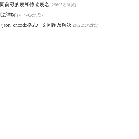
除相同前缀的表和修改表名
(29605次浏览)
见用法详解
(26254次浏览)
p中json_encode格式中文问题及解决
(36221次浏览)