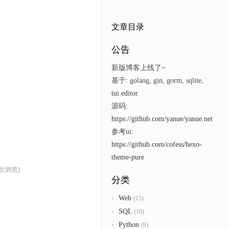
文章目录
公告
新版博客上线了~
基于: golang, gin, gorm, sqlite,
tui.editor
源码:
https://github.com/yanue/yanue.net
参考ui:
https://github.com/cofess/hexo-
theme-pure
7次浏览)
分类
Web
(15)
SQL
(10)
Python
(6)