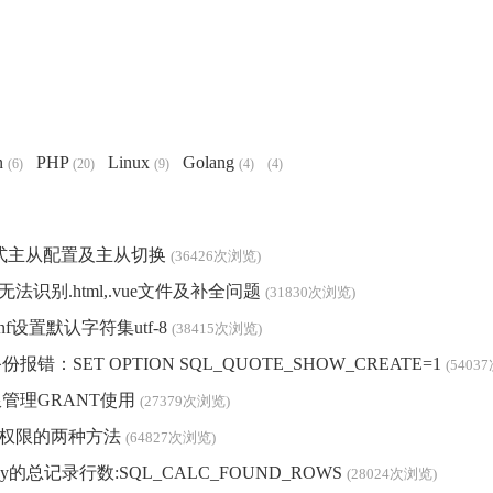
n
PHP
Linux
Golang
(6)
(20)
(9)
(4)
(4)
15流式主从配置及主从切换
(36426次浏览)
IDE无法识别.html,.vue文件及补全问题
(31830次浏览)
cnf设置默认字符集utf-8
(38415次浏览)
备份报错：SET OPTION SQL_QUOTE_SHOW_CREATE=1
(5403
限管理GRANT使用
(27379次浏览)
户权限的两种方法
(64827次浏览)
p by的总记录行数:SQL_CALC_FOUND_ROWS
(28024次浏览)