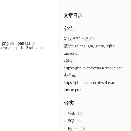
文章目录
公告
新版博客上线了~
php
pandas
(3)
(1)
基于: golang, gin, gorm, sqlite,
arquet
JetBrains
(1)
(1)
tui.editor
源码:
https://github.com/yanue/yanue.net
参考ui:
https://github.com/cofess/hexo-
theme-pure
分类
Web
(15)
SQL
(10)
Python
(6)