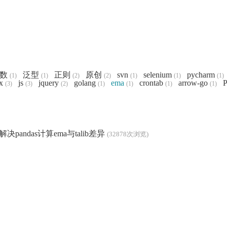
数
泛型
正则
原创
svn
selenium
pycharm
(1)
(1)
(2)
(2)
(1)
(1)
(1)
x
js
jquery
golang
ema
crontab
arrow-go
P
(3)
(3)
(2)
(1)
(1)
(1)
(1)
解决pandas计算ema与talib差异
(32878次浏览)