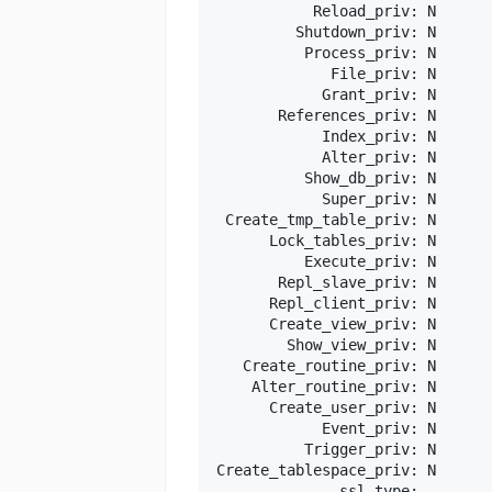
           Reload_priv: N

         Shutdown_priv: N

          Process_priv: N

             File_priv: N

            Grant_priv: N

       References_priv: N

            Index_priv: N

            Alter_priv: N

          Show_db_priv: N

            Super_priv: N

 Create_tmp_table_priv: N

      Lock_tables_priv: N

          Execute_priv: N

       Repl_slave_priv: N

      Repl_client_priv: N

      Create_view_priv: N

        Show_view_priv: N

   Create_routine_priv: N

    Alter_routine_priv: N

      Create_user_priv: N

            Event_priv: N

          Trigger_priv: N

Create_tablespace_priv: N

              ssl_type: 
