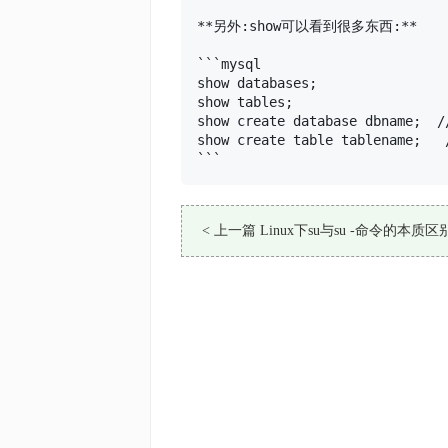
**另外:show可以看到很多东西:**

```mysql

show databases;

show tables;

show create database dbn
show create table tablenam
```
< 上一篇 Linux下su与su -命令的本质区