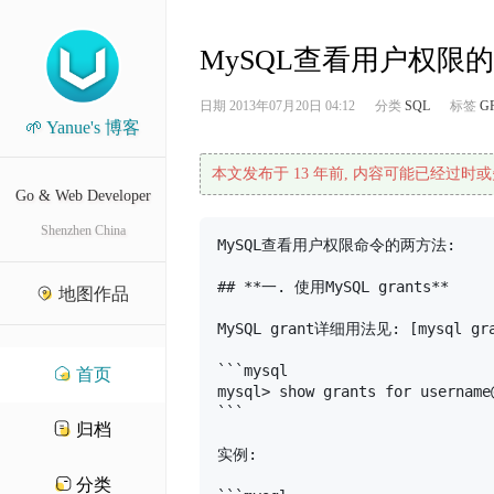
MySQL查看用户权限
日期
2013年07月20日 04:12
分类
SQL
标签
G
🌱 Yanue's 博客
本文发布于 13 年前, 内容可能已经过时或
Go & Web Developer
Shenzhen China
MySQL查看用户权限命令的两方法:

## **一. 使用MySQL grants**

地图作品
MySQL grant详细用法见: [mysql gra
```mysql

首页
mysql> show grants for username@
```

归档
实例:

分类