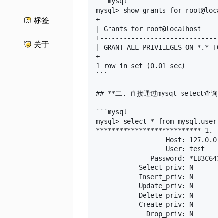
```mysql

mysql> show grants for root@loca
+------------------------------
标签
| Grants for root@localhost    
+------------------------------
关于
| GRANT ALL PRIVILEGES ON *.* T
+------------------------------
1 row in set (0.01 sec)

```

## **二. 直接通过mysql select查询
```mysql

mysql> select * from mysql.user
*************************** 1. 
                  Host: 127.0.0.
                  User: test

              Password: *EB3C64
           Select_priv: N

           Insert_priv: N

           Update_priv: N

           Delete_priv: N

           Create_priv: N

             Drop_priv: N
