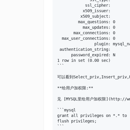
            ssl_cipher: 

           x509_issuer: 

          x509_subject: 

         max_questions: 0

           max_updates: 0

       max_connections: 0

  max_user_connections: 0

                plugin: mysql_na
 authentication_string: 

      password_expired: N

1 row in set (0.00 sec)

```

可以看到Select_priv,Insert_p
**给用户加权限:**

见 [MYSQL里给用户加权限](http://www.
```mysql

grant all privileges on *.* to 
flush privileges;

```
